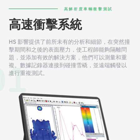
高解析度車輛衝擊測試
高速衝擊系統
HS 影響提供了前所未有的分析和細節，在突然撞
擊期間和之後的表面壓力，使工程師能夠隔離問
01
題，並添加有效的解決方案，他們可以測量和重
複。數據記錄器連接到碰撞雪橇，並遠端觸發以
進行重複測試。